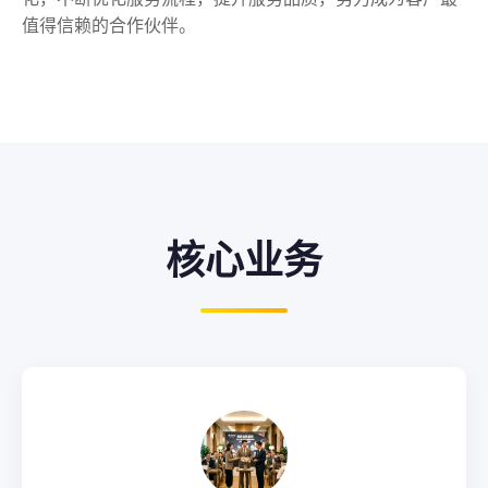
值得信赖的合作伙伴。
核心业务