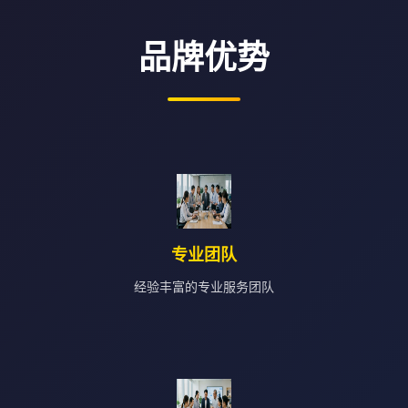
品牌优势
专业团队
经验丰富的专业服务团队