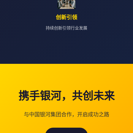
创新引领
持续创新引领行业发展
携手银河，共创未来
与中国银河集团合作，开启成功之路